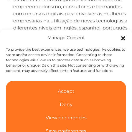
empreendedorismo, consultores e formandos
com recursos digitais para envolver as mulheres
empresárias na utilização de novas tecnologias a
diferentes níveis em inglês, espanhol, português
e macedónio.
Manage Consent
Inspirar campanhas de sensibilização nacionais e
europeias para promover a capacitação das
To provide the best experiences, we use technologies like cookies to
store and/or access device information. Consenting to these
mulheres para a igualdade de acesso, utilização
technologies will allow us to process data such as browsing
e exploração da tecnologia.
behavior or unique IDs on this site. Not consenting or withdrawing
consent, may adversely affect certain features and functions.
Os resultados intangíveis esperados são:
Aumentar as possibilidades de as potenciais
Accept
mulheres empresárias se integrarem no
mercado de trabalho, criando a sua própria
Deny
empresa de forma competente e eficaz, através
da criação direta de uma empresa tecnológica
View preferences
ou da sua digitalização utilizando novas
Save preferences
tecnologias.